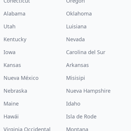
Conécticut
Oregón
Alabama
Oklahoma
Utah
Luisiana
Kentucky
Nevada
Iowa
Carolina del Sur
Kansas
Arkansas
Nueva México
Misisipi
Nebraska
Nueva Hampshire
Maine
Idaho
Hawái
Isla de Rode
Virginia Occidental
Montana