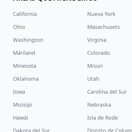
California
Nueva York
Ohio
Masachusets
Washington
Virginia
Máriland
Colorado
Minesota
Misuri
Oklahoma
Utah
Iowa
Carolina del Sur
Misisipi
Nebraska
Hawái
Isla de Rode
Dakota del Sur
Distrito de Colum