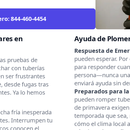
ero:
844-460-4454
ares en
Ayuda de Plomerí
Respuesta de Emer
pueden esperar. Por 
as pruebas de
para responder cuan
char con tuberías
persona—nunca una 
n ser frustrantes
enviará ayuda sin d
, desde fugas tras
Preparados para l
ntes. Ya lo hemos
pueden romper tuber
de primavera exigen 
cha fría inesperada
temporada que sea, 
tes. Interrumpen tu
cómo el clima local a
icos conocen el