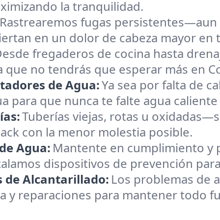
mizando la tranquilidad.
Rastrearemos fugas persistentes—aun 
ertan en un dolor de cabeza mayor en
esde fregaderos de cocina hasta drena
ca que no tendrás que esperar más en 
ntadores de Agua:
Ya sea por falta de c
a para que nunca te falte agua calient
ías:
Tuberías viejas, rotas u oxidadas—s
ck con la menor molestia posible.
 de Agua:
Mantente en cumplimiento y p
stalamos dispositivos de prevención pa
 de Alcantarillado:
Los problemas de al
y reparaciones para mantener todo fun