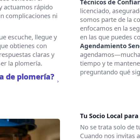
Técnicos de Confia
y actuamos rápido
licenciado, asegura
in complicaciones ni
somos parte de la 
enfocamos en la segu
e escuche, llegue y
en las que puedes co
 que obtienes con
Agendamiento Senc
respuestas claras y
agendamos—muchas 
er la plomería.
tiempo y te mantene
preguntando qué sig
a de plomería?
Tu Socio Local para
No se trata solo de t
Cuando nos invitas a 