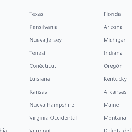
Texas
Florida
Pensilvania
Arizona
Nueva Jersey
Míchigan
Tenesí
Indiana
Conécticut
Oregón
Luisiana
Kentucky
Kansas
Arkansas
Nueva Hampshire
Maine
Virginia Occidental
Montana
bia
Vermont
Dakota del