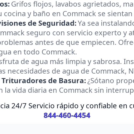
os:
Grifos flojos, lavabos agrietados, m
tu cocina y baño en Commack se sienta
visiones de Seguridad:
Ya sea instaland
mack seguro con servicio experto y ate
 problemas antes de que empiecen. Ofr
 agua en todo Commack.
sfruta de agua más limpia y sabrosa. In
 las necesidades de agua de Commack, N
Trituradores de Basura:
¿Sótano prope
 la vida diaria en Commack sin interrup
ia 24/7 Servicio rápido y confiable en
844-460-4454