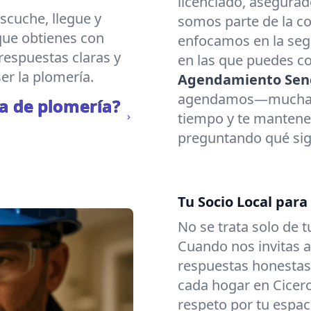
licenciado, asegura
scuche, llegue y
somos parte de la c
 que obtienes con
enfocamos en la segu
respuestas claras y
en las que puedes co
er la plomería.
Agendamiento Senc
agendamos—muchas 
a de plomería?
tiempo y te mantene
preguntando qué sig
Tu Socio Local para
No se trata solo de t
Cuando nos invitas a 
respuestas honestas
cada hogar en Cicero
respeto por tu espac