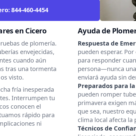
ero:
844-460-4454
res en Cicero
Ayuda de Plomerí
pruebas de plomería.
Respuesta de Emer
uberías envejecidas,
pueden esperar. Por 
antes cuando aún
para responder cuan
as tras una tormenta
persona—nunca una 
os visto.
enviará ayuda sin d
Preparados para l
cha fría inesperada
pueden romper tuberí
tes. Interrumpen tu
primavera exigen más
icos conocen el
que sea, nuestro eq
ctuamos rápido para
clima local afecta la
mplicaciones ni
Técnicos de Confia