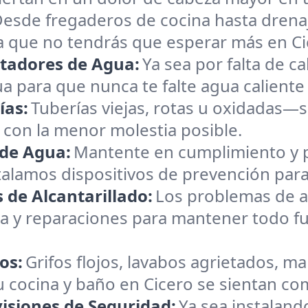
esde fregaderos de cocina hasta drena
a que no tendrás que esperar más en Ci
ntadores de Agua:
Ya sea por falta de c
 para que nunca te falte agua caliente 
ías:
Tuberías viejas, rotas u oxidadas—s
con la menor molestia posible.
 de Agua:
Mantente en cumplimiento y p
stalamos dispositivos de prevención par
 de Alcantarillado:
Los problemas de al
y reparaciones para mantener todo fun
os:
Grifos flojos, lavabos agrietados, m
u cocina y baño en Cicero se sientan c
visiones de Seguridad:
Ya sea instaland