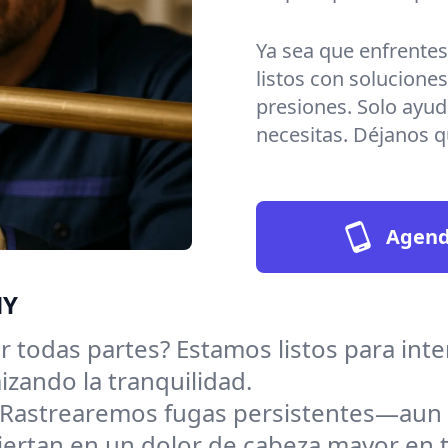
Ya sea que enfrente
listos con soluciones
presiones. Solo ayu
necesitas. Déjanos qu
Agenda
NY
 todas partes? Estamos listos para inte
zando la tranquilidad.
Rastrearemos fugas persistentes—aun 
ertan en un dolor de cabeza mayor en t